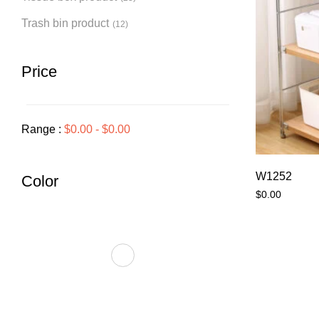
Trash bin product
(12)
Price
Range :
$
0.00
-
$
0.00
W1252
Color
$
0.00