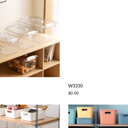
W3330
$
0.00