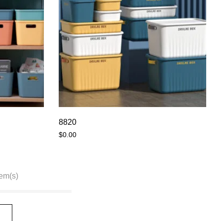
8820
$
0.00
em(s)