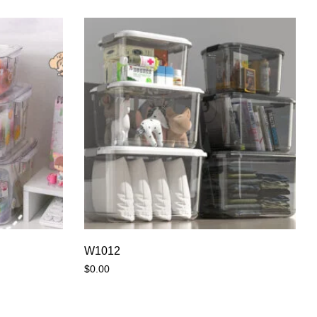
W1012
$
0.00