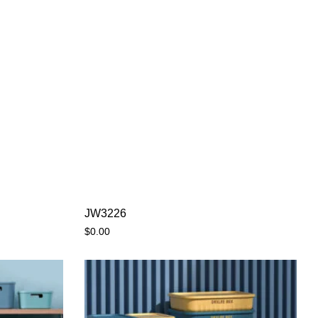
JW3226
$
0.00