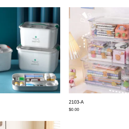
2103-A
$
0.00