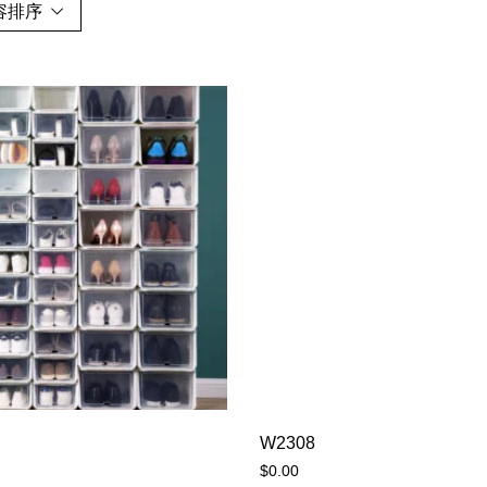
容排序
W2308
$
0.00