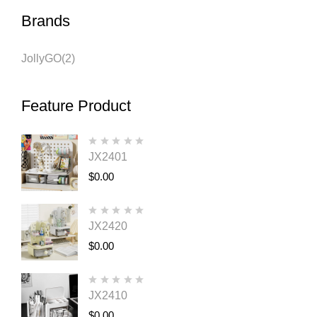
Brands
JollyGO
(2)
Feature Product
JX2401
$
0.00
JX2420
$
0.00
JX2410
$
0.00