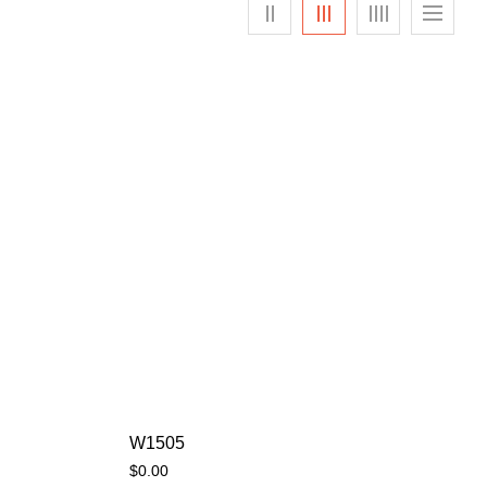
W1505
$
0.00