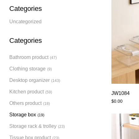
Categories
Uncategorized
Categories
Bathroom product
(47)
Clothing storage
(9)
Desktop organizer
(143)
Kitchen product
(59)
JW1084
$
0.00
Others product
(18)
Storage box
(19)
Storage rack & trolley
(23)
Tissue box product
(23)